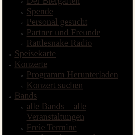
Der Biergarten
Spende
Personal gesucht
Partner und Freunde
Rattlesnake Radio
Speisekarte
Konzerte
Programm Herunterladen
Konzert suchen
Bands
alle Bands – alle
Veranstaltungen
Freie Termine