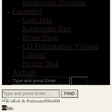
Rattlesnake Torpedos
Fanartikel
Gutschein
Rattlesnake Bier
Bruno fliegt
CD Präsentation “Corona
Edition”
Picture Disk
AirBnB
Search
for:
Search
for:
04
Jan.