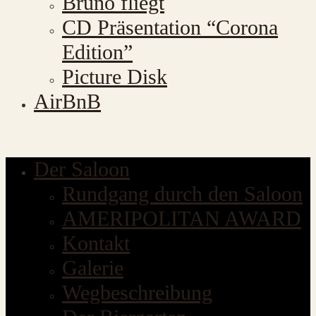
Bruno fliegt
CD Präsentation “Corona
Edition”
Picture Disk
AirBnB
Der Saloon
Rundgang durch den Saloon
AMERIPOLITAN AWARD
Kontakt
Galerie
Wegbeschreibung