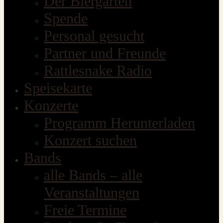
Der Biergarten
Spende
Personal gesucht
Partner und Freunde
Rattlesnake Radio
Speisekarte
Konzerte
Programm Herunterladen
Konzert suchen
Bands
alle Bands – alle
Veranstaltungen
Freie Termine