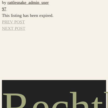
by
rattlesnake_admin_user
97
This listing has been expired.
PREV POST
NEXT POST
Recht