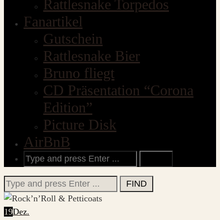
Rattlesnake Torpedos
Fanartikel
Gutschein
Rattlesnake Bier
Bruno fliegt
CD Präsentation “Corona
Edition”
Picture Disk
AirBnB
Search
for:
Search
for:
19
Dez.