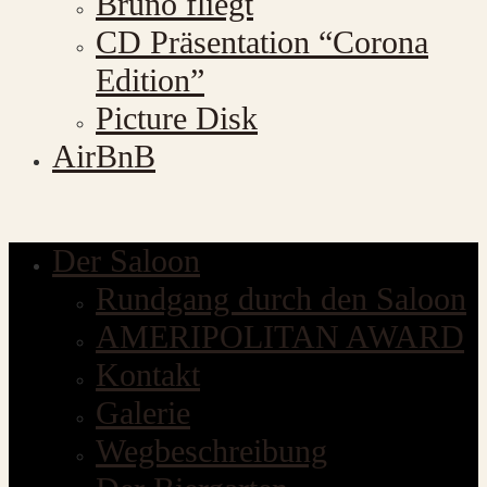
Bruno fliegt
CD Präsentation “Corona
Edition”
Picture Disk
AirBnB
Der Saloon
Rundgang durch den Saloon
AMERIPOLITAN AWARD
Kontakt
Galerie
Wegbeschreibung