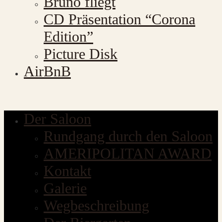
Bruno fliegt
CD Präsentation “Corona
Edition”
Picture Disk
AirBnB
Der Saloon
Rundgang durch den Saloon
AMERIPOLITAN AWARD
Kontakt
Galerie
Wegbeschreibung