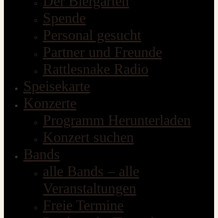
Der Biergarten
Spende
Personal gesucht
Partner und Freunde
Rattlesnake Radio
Speisekarte
Konzerte
Programm Herunterladen
Konzert suchen
Bands
alle Bands – alle
Veranstaltungen
Freie Termine