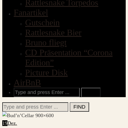
Rattlesnake Torpedos
Fanartikel
Gutschein
Rattlesnake Bier
Bruno fliegt
CD Präsentation “Corona
Edition”
Picture Disk
AirBnB
Search
for:
Search
for:
19
Dez.