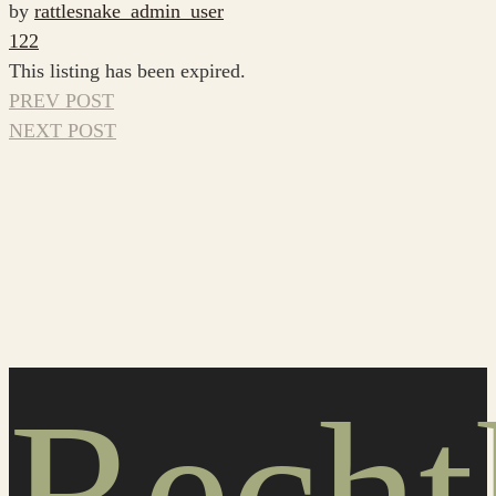
by
rattlesnake_admin_user
122
This listing has been expired.
PREV POST
NEXT POST
Recht