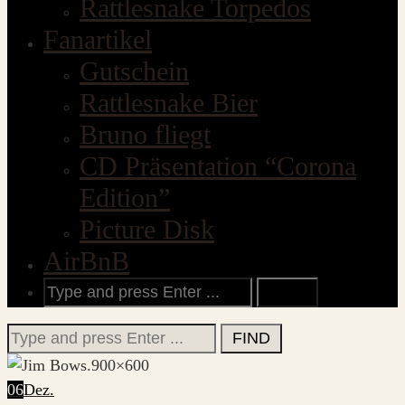
Rattlesnake Torpedos
Fanartikel
Gutschein
Rattlesnake Bier
Bruno fliegt
CD Präsentation “Corona
Edition”
Picture Disk
AirBnB
Search
for:
Search
for:
06
Dez.