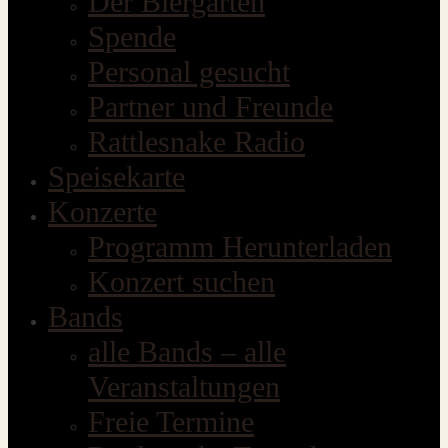
Der Biergarten
Spende
Personal gesucht
Partner und Freunde
Rattlesnake Radio
Speisekarte
Konzerte
Programm Herunterladen
Konzert suchen
Bands
alle Bands – alle
Veranstaltungen
Freie Termine