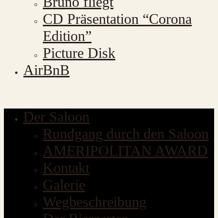
Bruno fliegt
CD Präsentation “Corona
Edition”
Picture Disk
AirBnB
Der Saloon
Rundgang durch den Saloon
AMERIPOLITAN AWARD
Kontakt
Galerie
Wegbeschreibung