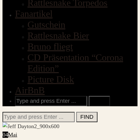
Rattlesnake Torpedos
Fanartikel
Gutschein
Rattlesnake Bier
Bruno fliegt
CD Präsentation “Corona
Edition”
Picture Disk
AirBnB
Search
for:
Search
for:
04
Mai