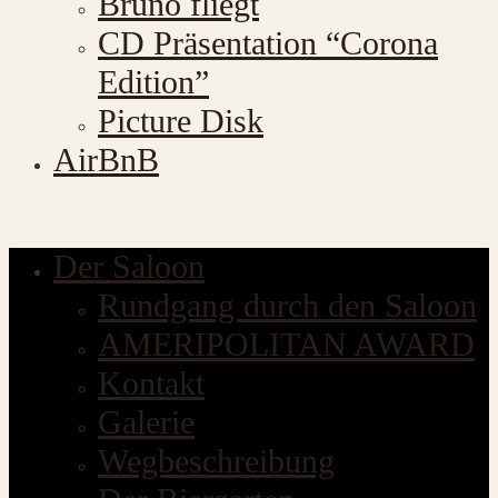
Bruno fliegt
CD Präsentation “Corona
Edition”
Picture Disk
AirBnB
Der Saloon
Rundgang durch den Saloon
AMERIPOLITAN AWARD
Kontakt
Galerie
Wegbeschreibung