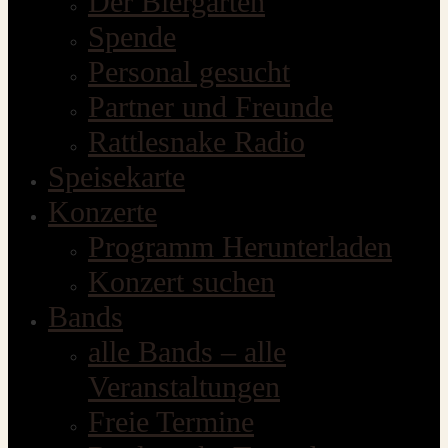
Der Biergarten
Spende
Personal gesucht
Partner und Freunde
Rattlesnake Radio
Speisekarte
Konzerte
Programm Herunterladen
Konzert suchen
Bands
alle Bands – alle
Veranstaltungen
Freie Termine