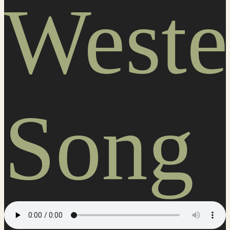
Weste
Song