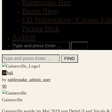
Rattlesnake Bier
Bruno fliegt
CD Präsentation “Corona Edi
Picture Disk
AirBnB
Search
for:
Search
for:
16
Juli
by
rattlesnake_admin_user
90
Gainesville
Gainesville wurde im Mai 2019 von Detlef (Lead Vocals & 