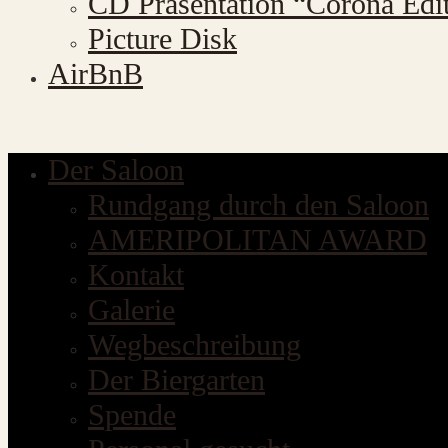
CD Präsentation “Corona Edi
Picture Disk
AirBnB
Der Saloon
Rundgang durch den Saloon
AMERIPOLITAN AWARD
Kontakt
Galerie
Wegbeschreibung
Der Biergarten
Spende