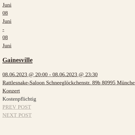
Juni
08
Juni
-
08
Juni
Gainesville
08.06.2023 @ 20:00 - 08.06.2023 @ 23:30
Rattlesnake-Saloon Schneeglöckchenstr. 89b 80995 Münche
Konzert
Kostenpflichtig
PREV POST
NEXT POST