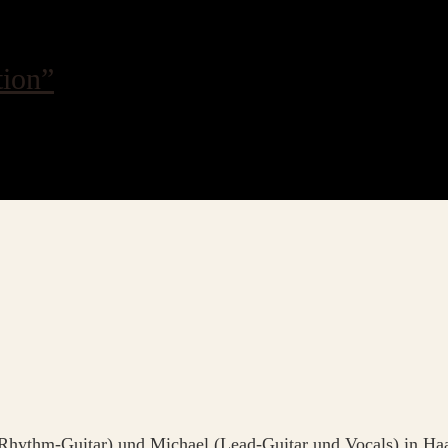
tion”
Rhythm-Guitar) und Michael (Lead-Guitar und Vocals) in Haa