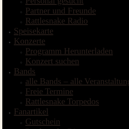
Personal gesucht
Partner und Freunde
Rattlesnake Radio
Speisekarte
Konzerte
Programm Herunterladen
Konzert suchen
Bands
alle Bands – alle Veranstaltu
Freie Termine
Rattlesnake Torpedos
Fanartikel
Gutschein