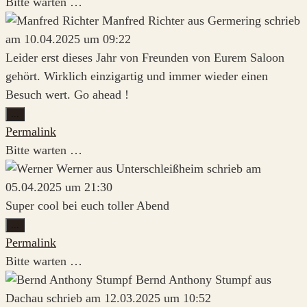
Bitte warten …
Manfred Richter
aus
Germering
schrieb
am
10.04.2025
um
09:22
Leider erst dieses Jahr von Freunden von Eurem Saloon
gehört. Wirklich einzigartig und immer wieder einen
Besuch wert. Go ahead !
Diese
...
Metabox
Permalink
ein-/ausblenden.
Bitte warten …
Werner
aus
Unterschleißheim
schrieb am
05.04.2025
um
21:30
Super cool bei euch toller Abend
Diese
...
Metabox
Permalink
ein-/ausblenden.
Bitte warten …
Bernd Anthony Stumpf
aus
Dachau
schrieb am
12.03.2025
um
10:52