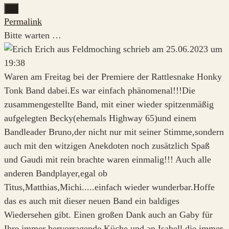
Diese
...
Metabox
Permalink
ein-/ausblenden.
Bitte warten …
Erich
aus
Feldmoching
schrieb am
25.06.2023
um
19:38
Waren am Freitag bei der Premiere der Rattlesnake Honky
Tonk Band dabei.Es war einfach phänomenal!!!Die
zusammengestellte Band, mit einer wieder spitzenmäßig
aufgelegten Becky(ehemals Highway 65)und einem
Bandleader Bruno,der nicht nur mit seiner Stimme,sondern
auch mit den witzigen Anekdoten noch zusätzlich Spaß
und Gaudi mit rein brachte waren einmalig!!! Auch alle
anderen Bandplayer,egal ob
Titus,Matthias,Michi.....einfach wieder wunderbar.Hoffe
das es auch mit dieser neuen Band ein baldiges
Wiedersehen gibt. Einen großen Dank auch an Gaby für
Ihre immer hervorragende Küche und an Isabell die immer