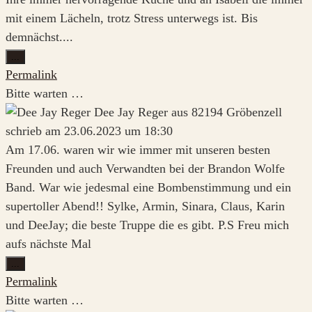
mit einem Lächeln, trotz Stress unterwegs ist. Bis
demnächst....
Diese
...
Metabox
Permalink
ein-/ausblenden.
Bitte warten …
Dee Jay Reger
aus
82194 Gröbenzell
schrieb am
23.06.2023
um
18:30
Am 17.06. waren wir wie immer mit unseren besten
Freunden und auch Verwandten bei der Brandon Wolfe
Band. War wie jedesmal eine Bombenstimmung und ein
supertoller Abend!! Sylke, Armin, Sinara, Claus, Karin
und DeeJay; die beste Truppe die es gibt. P.S Freu mich
aufs nächste Mal
Diese
...
Metabox
Permalink
ein-/ausblenden.
Bitte warten …