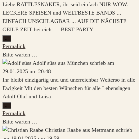
Liebe RATTLESNAKER, ihr seid einfach NUR WOW.
LECKERE SPEISEN und WELTBESTE BANDS ...
EINFACH UNSCHLAGBAR ... AUF DIE NÄCHSTE
GEILE ZEIT bei eich .... BEST PARTY
Diese
...
Metabox
Permalink
ein-/ausblenden.
Bitte warten …
Adolf süss
aus
München
schrieb am
29.01.2025
um
20:48
Ihr bleibt einzigartig und und unerreichbar Weiterso in alle
Ewigkeit Mit den besten Wünschen für alle Lebenslagen
Adolf Olaf und Luisa
Diese
...
Metabox
Permalink
ein-/ausblenden.
Bitte warten …
Christian Raabe
aus
Mettmann
schrieb
am
19.01.2025
um
19:59