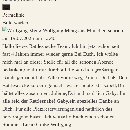
Diese
...
Metabox
Permalink
ein-/ausblenden.
Bitte warten …
Wolfgang Meng
aus
München
schrieb
am
19.07.2025
um
12:40
Hallo liebes Rattlesnacke Team, Ich bin jetzt schon seit
fast 4 Jahren immer wieder gerne Bei Euch. Ich wollte
mich mal an dieser Stelle für all die schönen Abende
bedanken,die ihr mir durch all die wirklich großartigen
Bands gemacht habt. Allen vorne weg Bruno. Du haßt Den
Rattlesnacke zu dem gemacht was er heute ist. Isabell,Du
hältst alles zusammen. Juliane,Evi und natürlich Gaby: Ihr
alle seid der Rattlesnake! Gaby,ein spezielles Danke an
Dich. Für alle Platzreservierungen,und natürlich das
hervoragene Essen. Ich wünsche Euch einen schönen
Sommer. Liebe Grüße Wolfgang