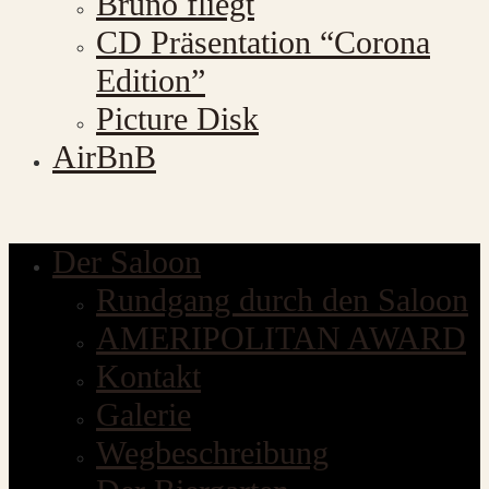
Bruno fliegt
CD Präsentation “Corona
Edition”
Picture Disk
AirBnB
Der Saloon
Rundgang durch den Saloon
AMERIPOLITAN AWARD
Kontakt
Galerie
Wegbeschreibung