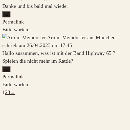
Danke und bis bald mal wieder
Diese
...
Metabox
Permalink
ein-/ausblenden.
Bitte warten …
Armin Meindorfer
aus
München
schrieb am
26.04.2023
um
17:45
Hallo zusammen, was ist mit der Band Highway 65 ?
Spielen die nicht mehr im Rattle?
Diese
...
Metabox
Permalink
ein-/ausblenden.
Bitte warten …
Navigation
1
2
3
→
der
Gästebuchliste