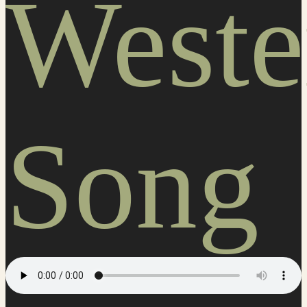
Weste
Song