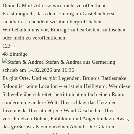
Deine E-Mail-Adresse wird nicht veröffentlicht.
Es ist möglich, dass dein Eintrag im Gästebuch erst
sichtbar ist, nachdem wir ihn überprüft haben.
Wir behalten uns vor, Einträge zu bearbeiten, zu löschen
oder nicht zu veröffentlichen.
Navigation
1
2
3
→
der
48 Einträge
Gästebuchliste
Stefan & Andrea
aus
Germering
schrieb am
14.02.2026
um
16:36
Es gibt Orte. Und es gibt Legenden. Bruno’s Rattlesnake
Saloon ist keine Location – er ist ein Heiligtum. Wer diese
Schwelle überschreitet, betritt nicht einfach einen Raum,
sondern eine andere Welt. Hier schlägt das Herz der
Livemusik. Hier atmet jede Wand Geschichte. Hier
verschmelzen Bühne, Publikum und Augenblick zu etwas,
das größer ist als ein einzelner Abend. Die Gitarren