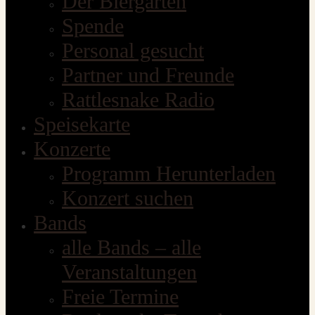
Der Biergarten
Spende
Personal gesucht
Partner und Freunde
Rattlesnake Radio
Speisekarte
Konzerte
Programm Herunterladen
Konzert suchen
Bands
alle Bands – alle
Veranstaltungen
Freie Termine