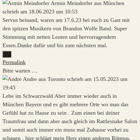
Armin Meindorfer
aus
München
schrieb am
18.06.2023
um
10:53
Servus beinand, waren am 17.6.23 bei euch zu Gast mit
den spitzen Musikern von Brandon Wolfe Band. Super
Stimmung mit netten Leuten und hervorragendem
Essen.Danke dafür und bis zum nächsten mal.
Diese
...
Metabox
Permalink
ein-/ausblenden.
Bitte warten …
Andre
aus
Toronto
schrieb am
15.05.2023
um
19:43
Lebe im Schwarzwald Aber immer wieder auch in
München Bayern und es gibt mehrere Orte wo man das
Gefühl hat zu Hause zu sein . Zum einen bei deiner
Traumfrau und dann aber auch gleich im Rattlesnake Salon
und somit auch immer ein muss mal Zuhause vorbei zu
schauen , hier schlägt mein Herz einen anderen Rütmus.