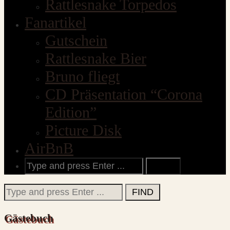
Rattlesnake Torpedos
Fanartikel
Gutschein
Rattlesnake Bier
Bruno fliegt
CD Präsentation “Corona
Edition”
Picture Disk
AirBnB
Search
for:
Search
for:
Gästebuch