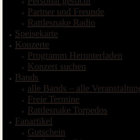
Personal gesucht
Partner und Freunde
Rattlesnake Radio
Speisekarte
Konzerte
Programm Herunterladen
Konzert suchen
Bands
alle Bands – alle Veranstaltu
Freie Termine
Rattlesnake Torpedos
Fanartikel
Gutschein