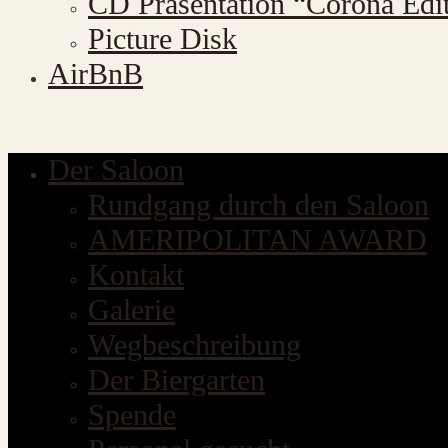
CD Präsentation “Corona Edi
Picture Disk
AirBnB
Der Saloon
Rundgang durch den Saloon
AMERIPOLITAN AWARD
Kontakt
Galerie
Wegbeschreibung
Der Biergarten
Spende