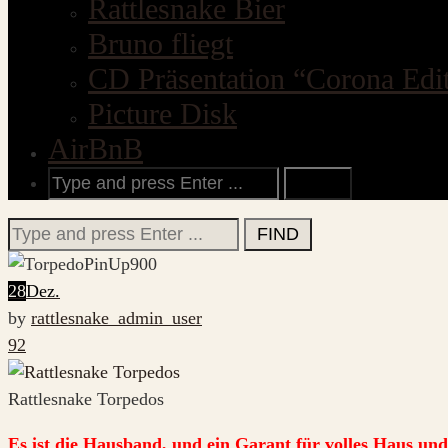
Rattlesnake Bier
Bruno fliegt
CD Präsentation “Corona Edi
Picture Disk
AirBnB
Search
for:
Search
for:
28
Dez.
by
rattlesnake_admin_user
92
Rattlesnake Torpedos
Es ist die Hausband, und ein Garant für volles Haus un